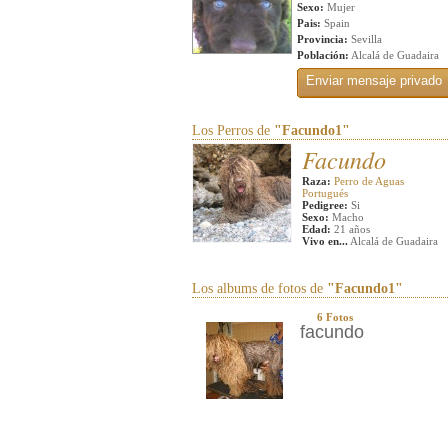
Sexo:
Mujer
Pais:
Spain
Provincia:
Sevilla
Población:
Alcalá de Guadaira
Los Perros de
"Facundo1"
Facundo
Raza:
Perro de Aguas
Portugués
Pedigree:
Si
Sexo:
Macho
Edad:
21 años
Vivo en...
Alcalá de Guadaira
Los albums de fotos de
"Facundo1"
6 Fotos
facundo