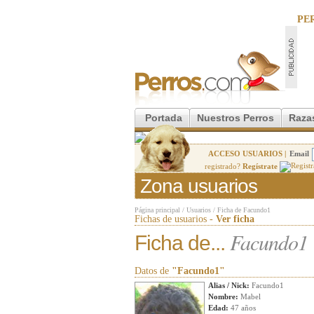
PE
Portada
Nuestros Perros
Raza
ACCESO USUARIOS |
Email
registrado?
Regístrate
Zona usuarios
Página principal
/
Usuarios
/
Ficha de Facundo1
Fichas de usuarios -
Ver ficha
Facundo1
Ficha de...
Datos de
"Facundo1"
Alias / Nick:
Facundo1
Nombre:
Mabel
Edad:
47 años