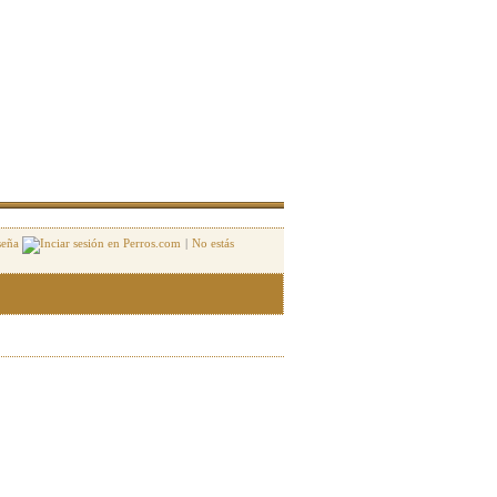
seña
|
No estás