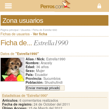
Zona usuarios
Página principal
/
Usuarios
/
Ficha de Estrella1990
Fichas de usuarios -
Ver ficha
Estrella1990
Ficha de...
Datos de
"Estrella1990"
Alias / Nick:
Estrella1990
Nombre:
Aracely
Edad:
36 años
Sexo:
Mujer
Pais:
Ecuador
Provincia:
Sucumbíos
Población:
Shushufindi
Estadisticas de "Estrella1990"
Artículos:
6 comentarios realizados
Fecha de registro:
24 de October del 2011
Último Acceso:
15 de March del 2012