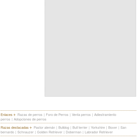
Enlaces
Razas de perros
|
Foro de Perros
|
Venta perros
|
Adiestramiento
perros
|
Adopciones de perros
Razas destacadas
Pastor alemán
|
Bulldog
|
Bull terrier
|
Yorkshire
|
Boxer
|
San
bernardo
|
Schnauzer
|
Golden Retriever
|
Doberman
|
Labrador Retriever