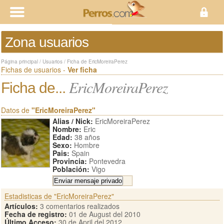
Zona usuarios
Página principal
/
Usuarios
/
Ficha de EricMoreiraPerez
Fichas de usuarios -
Ver ficha
EricMoreiraPerez
Ficha de...
Datos de
"EricMoreiraPerez"
Alias / Nick:
EricMoreiraPerez
Nombre:
Eric
Edad:
38 años
Sexo:
Hombre
Pais:
Spain
Provincia:
Pontevedra
Población:
Vigo
Estadisticas de "EricMoreiraPerez"
Artículos:
3 comentarios realizados
Fecha de registro:
01 de August del 2010
Último Acceso:
30 de April del 2012