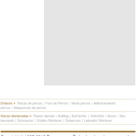
Enlaces
Razas de perros
|
Foro de Perros
|
Venta perros
|
Adiestramiento
perros
|
Adopciones de perros
Razas destacadas
Pastor alemán
|
Bulldog
|
Bull terrier
|
Yorkshire
|
Boxer
|
San
bernardo
|
Schnauzer
|
Golden Retriever
|
Doberman
|
Labrador Retriever