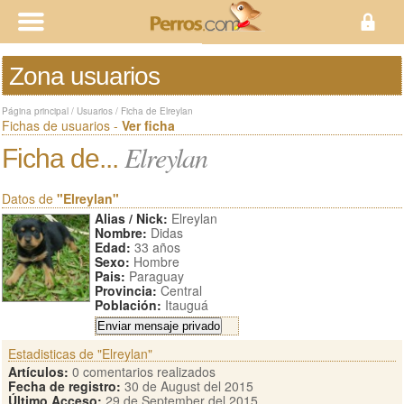
Zona usuarios
Página principal
/
Usuarios
/
Ficha de Elreylan
Fichas de usuarios -
Ver ficha
Elreylan
Ficha de...
Datos de
"Elreylan"
Alias / Nick:
Elreylan
Nombre:
Didas
Edad:
33 años
Sexo:
Hombre
Pais:
Paraguay
Provincia:
Central
Población:
Itauguá
Estadisticas de "Elreylan"
Artículos:
0 comentarios realizados
Fecha de registro:
30 de August del 2015
Último Acceso:
29 de September del 2015