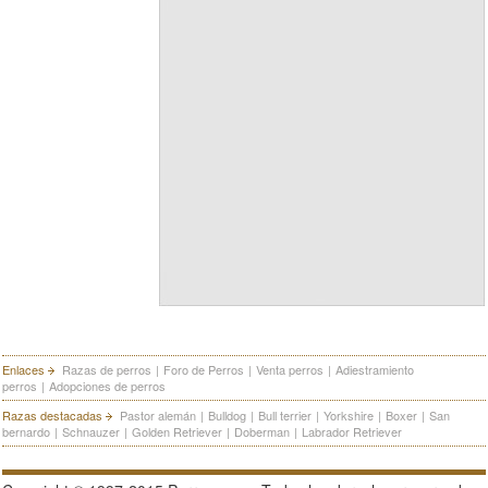
Enlaces
Razas de perros
|
Foro de Perros
|
Venta perros
|
Adiestramiento
perros
|
Adopciones de perros
Razas destacadas
Pastor alemán
|
Bulldog
|
Bull terrier
|
Yorkshire
|
Boxer
|
San
bernardo
|
Schnauzer
|
Golden Retriever
|
Doberman
|
Labrador Retriever