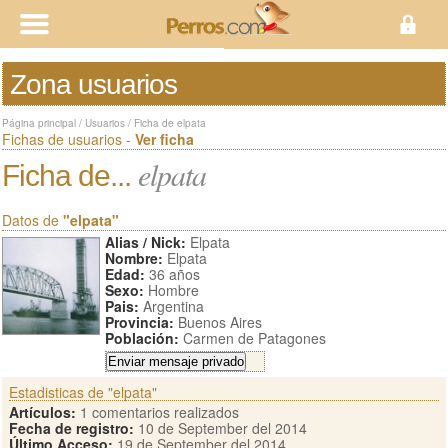
Zona usuarios
Página principal
/
Usuarios
/
Ficha de elpata
Fichas de usuarios -
Ver ficha
elpata
Ficha de...
Datos de
"elpata"
Alias / Nick:
Elpata
Nombre:
Elpata
Edad:
36 años
Sexo:
Hombre
Pais:
Argentina
Provincia:
Buenos Aires
Población:
Carmen de Patagones
Estadisticas de "elpata"
Artículos:
1 comentarios realizados
Fecha de registro:
10 de September del 2014
Último Acceso:
19 de September del 2014