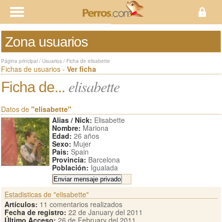
Zona usuarios
Página principal
/
Usuarios
/
Ficha de elisabette
Fichas de usuarios -
Ver ficha
elisabette
Ficha de...
Datos de
"elisabette"
Alias / Nick:
Elisabette
Nombre:
Mariona
Edad:
26 años
Sexo:
Mujer
Pais:
Spain
Provincia:
Barcelona
Población:
Igualada
Estadisticas de "elisabette"
Artículos:
11 comentarios realizados
Fecha de registro:
22 de January del 2011
Último Acceso:
26 de February del 2011