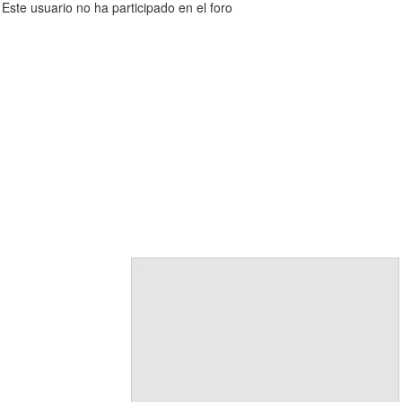
Este usuario no ha participado en el foro