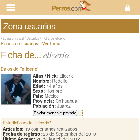
Zona usuarios
Página principal
/
Usuarios
/
Ficha de elicerio
Fichas de usuarios -
Ver ficha
elicerio
Ficha de...
Datos de
"elicerio"
Alias / Nick:
Elicerio
Nombre:
Rodolfo
Edad:
44 años
Sexo:
Hombre
Pais:
Mexico
Provincia:
Chihuahua
Población:
Juárez
Estadisticas de "elicerio"
Artículos:
19 comentarios realizados
Fecha de registro:
23 de September del 2010
Último Acceso:
26 de March del 2012