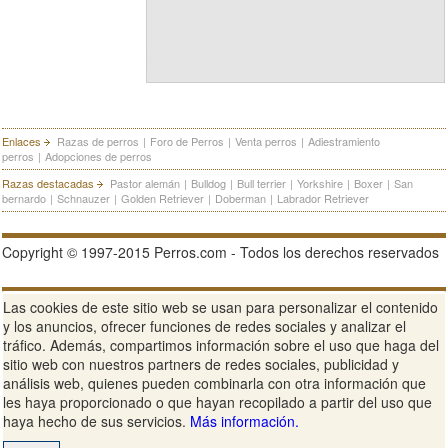
Enlaces
Razas de perros
|
Foro de Perros
|
Venta perros
|
Adiestramiento
perros
|
Adopciones de perros
Razas destacadas
Pastor alemán
|
Bulldog
|
Bull terrier
|
Yorkshire
|
Boxer
|
San
bernardo
|
Schnauzer
|
Golden Retriever
|
Doberman
|
Labrador Retriever
Copyright © 1997-2015 Perros.com - Todos los derechos reservados
Publicidad en Perros.com
|
Contacte
|
Aviso Legal
|
Política de
Las cookies de este sitio web se usan para personalizar el contenido
privacidad
|
Condiciones de uso
y los anuncios, ofrecer funciones de redes sociales y analizar el
tráfico. Además, compartimos información sobre el uso que haga del
Ver sitio web completo
sitio web con nuestros partners de redes sociales, publicidad y
análisis web, quienes pueden combinarla con otra información que
les haya proporcionado o que hayan recopilado a partir del uso que
haya hecho de sus servicios.
Más información.