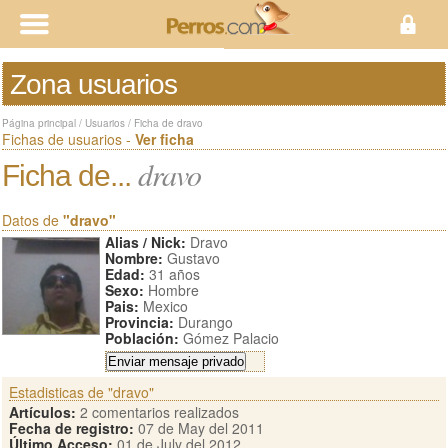
Zona usuarios
Página principal
/
Usuarios
/
Ficha de dravo
Fichas de usuarios -
Ver ficha
dravo
Ficha de...
Datos de
"dravo"
Alias / Nick:
Dravo
Nombre:
Gustavo
Edad:
31 años
Sexo:
Hombre
Pais:
Mexico
Provincia:
Durango
Población:
Gómez Palacio
Estadisticas de "dravo"
Artículos:
2 comentarios realizados
Fecha de registro:
07 de May del 2011
Último Acceso:
01 de July del 2012