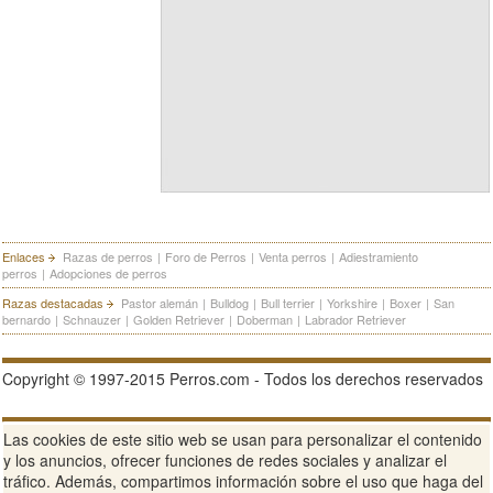
Enlaces
Razas de perros
|
Foro de Perros
|
Venta perros
|
Adiestramiento
perros
|
Adopciones de perros
Razas destacadas
Pastor alemán
|
Bulldog
|
Bull terrier
|
Yorkshire
|
Boxer
|
San
bernardo
|
Schnauzer
|
Golden Retriever
|
Doberman
|
Labrador Retriever
Copyright © 1997-2015 Perros.com - Todos los derechos reservados
Publicidad en Perros.com
|
Contacte
|
Aviso Legal
|
Política de
Las cookies de este sitio web se usan para personalizar el contenido
privacidad
|
Condiciones de uso
y los anuncios, ofrecer funciones de redes sociales y analizar el
tráfico. Además, compartimos información sobre el uso que haga del