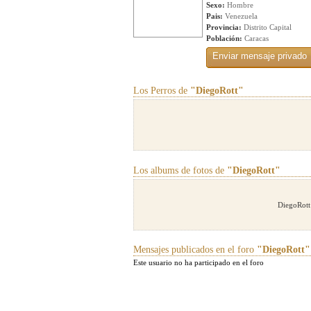
Sexo:
Hombre
Pais:
Venezuela
Provincia:
Distrito Capital
Población:
Caracas
Los Perros de
"DiegoRott"
Los albums de fotos de
"DiegoRott"
DiegoRott
Mensajes publicados en el foro
"DiegoRott"
Este usuario no ha participado en el foro