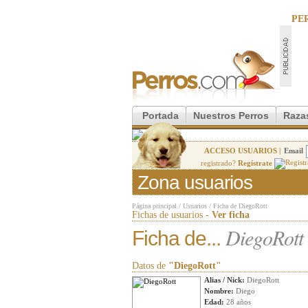
PE
Portada
Nuestros Perros
Raza
ACCESO USUARIOS |
Email
registrado?
Regístrate
Zona usuarios
Página principal
/
Usuarios
/
Ficha de DiegoRott
Fichas de usuarios -
Ver ficha
DiegoRott
Ficha de...
Datos de
"DiegoRott"
Alias / Nick:
DiegoRott
Nombre:
Diego
Edad:
28 años