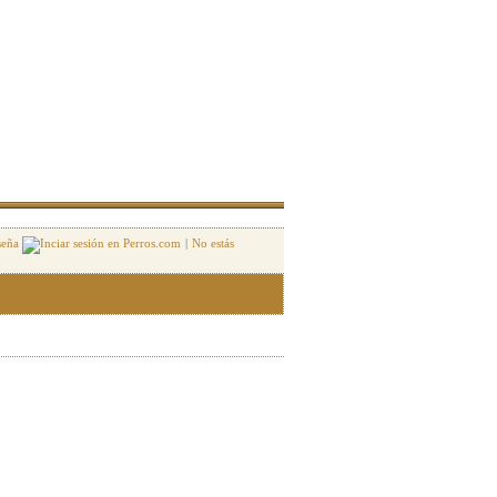
seña
|
No estás