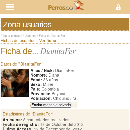
Zona usuarios
Página principal
/
Usuarios
/
Ficha de DianitaFer
Fichas de usuarios -
Ver ficha
DianitaFer
Ficha de...
Datos de
"DianitaFer"
Alias / Nick:
DianitaFer
Nombre:
Diana
Edad:
36 años
Sexo:
Mujer
Pais:
Colombia
Provincia:
Boyacá
Población:
Chiquinquirá
Estadisticas de "DianitaFer"
Artículos:
8 comentarios realizados
Fecha de registro:
13 de October del 2012
Último Acceso:
12 de December del 2012