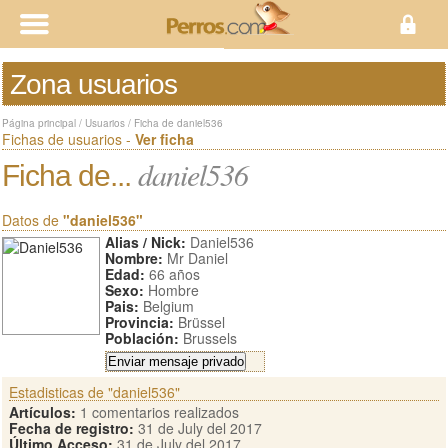
Zona usuarios
Página principal
/
Usuarios
/
Ficha de daniel536
Fichas de usuarios -
Ver ficha
daniel536
Ficha de...
Datos de
"daniel536"
Alias / Nick:
Daniel536
Nombre:
Mr Daniel
Edad:
66 años
Sexo:
Hombre
Pais:
Belgium
Provincia:
Brüssel
Población:
Brussels
Estadisticas de "daniel536"
Artículos:
1 comentarios realizados
Fecha de registro:
31 de July del 2017
Último Acceso:
31 de July del 2017