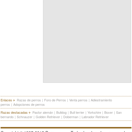
Enlaces
Razas de perros
|
Foro de Perros
|
Venta perros
|
Adiestramiento
perros
|
Adopciones de perros
Razas destacadas
Pastor alemán
|
Bulldog
|
Bull terrier
|
Yorkshire
|
Boxer
|
San
bernardo
|
Schnauzer
|
Golden Retriever
|
Doberman
|
Labrador Retriever