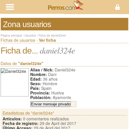
Zona usuarios
Página principal
/
Usuarios
/
Ficha de daniel324e
Fichas de usuarios -
Ver ficha
daniel324e
Ficha de...
Datos de
"daniel324e"
Alias / Nick:
Daniel324e
Nombre:
Dani
Edad:
36 años
Sexo:
Hombre
Pais:
Spain
Provincia:
Huelva
Población:
Ayamonte
Estadisticas de "daniel324e"
Artículos:
0 comentarios realizados
Fecha de registro:
29 de April del 2017
Último Acceso:
29 de April del 2017