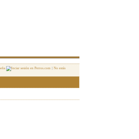
seña
|
No estás