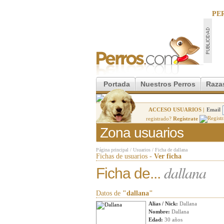
PE
Portada
Nuestros Perros
Raza
ACCESO USUARIOS |
Email
registrado?
Regístrate
Zona usuarios
Página principal
/
Usuarios
/
Ficha de dallana
Fichas de usuarios -
Ver ficha
dallana
Ficha de...
Datos de
"dallana"
Alias / Nick:
Dallana
Nombre:
Dallana
Edad:
30 años