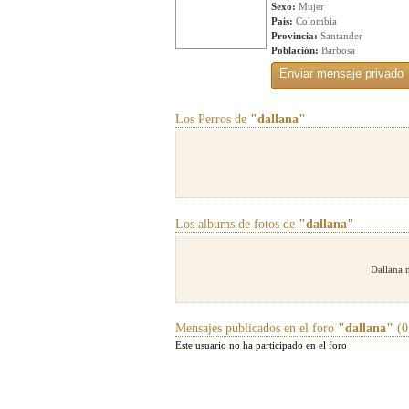
Sexo:
Mujer
Pais:
Colombia
Provincia:
Santander
Población:
Barbosa
Los Perros de
"dallana"
Los albums de fotos de
"dallana"
Dallana 
Mensajes publicados en el foro
"dallana"
(0
Este usuario no ha participado en el foro