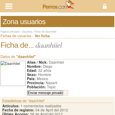
Zona usuarios
Página principal
/
Usuarios
/
Ficha de daanhiiel
Fichas de usuarios -
Ver ficha
daanhiiel
Ficha de...
Datos de
"daanhiiel"
Alias / Nick:
Daanhiiel
Nombre:
Diego
Edad:
32 años
Sexo:
Hombre
Pais:
Mexico
Provincia:
Nayarit
Población:
Tepic
Estadisticas de "daanhiiel"
Artículos:
1 comentarios realizados
Fecha de registro:
04 de April del 2012
Último Acceso:
28 de April del 2012