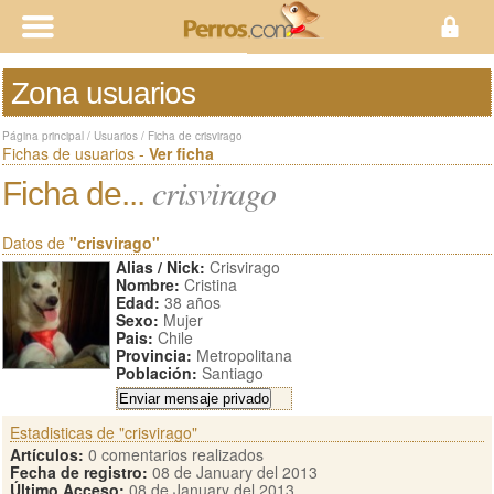
Zona usuarios
Página principal
/
Usuarios
/
Ficha de crisvirago
Fichas de usuarios -
Ver ficha
crisvirago
Ficha de...
Datos de
"crisvirago"
Alias / Nick:
Crisvirago
Nombre:
Cristina
Edad:
38 años
Sexo:
Mujer
Pais:
Chile
Provincia:
Metropolitana
Población:
Santiago
Estadisticas de "crisvirago"
Artículos:
0 comentarios realizados
Fecha de registro:
08 de January del 2013
Último Acceso:
08 de January del 2013