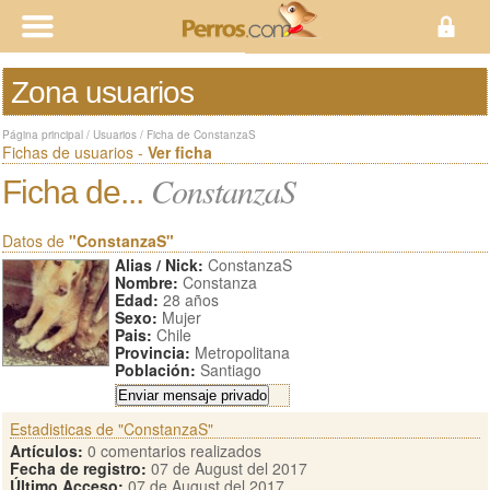
Zona usuarios
Página principal
/
Usuarios
/
Ficha de ConstanzaS
Fichas de usuarios -
Ver ficha
ConstanzaS
Ficha de...
Datos de
"ConstanzaS"
Alias / Nick:
ConstanzaS
Nombre:
Constanza
Edad:
28 años
Sexo:
Mujer
Pais:
Chile
Provincia:
Metropolitana
Población:
Santiago
Estadisticas de "ConstanzaS"
Artículos:
0 comentarios realizados
Fecha de registro:
07 de August del 2017
Último Acceso:
07 de August del 2017