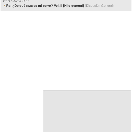
El 07-08-2017
(Discusión General)
Re: ¿De qué raza es mi perro? Vol. II [Hilo general]