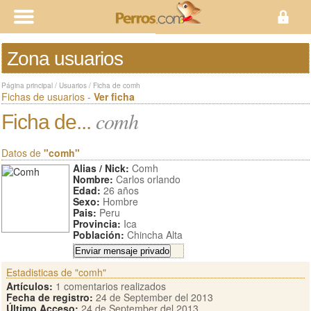
Zona usuarios
Página principal
/
Usuarios
/
Ficha de comh
Fichas de usuarios -
Ver ficha
comh
Ficha de...
Datos de
"comh"
Alias / Nick:
Comh
Nombre:
Carlos orlando
Edad:
26 años
Sexo:
Hombre
Pais:
Peru
Provincia:
Ica
Población:
Chincha Alta
Estadisticas de "comh"
Artículos:
1 comentarios realizados
Fecha de registro:
24 de September del 2013
Último Acceso:
24 de September del 2013