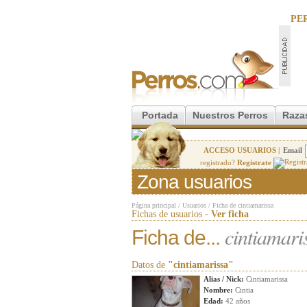
PE
Portada
Nuestros Perros
Raza
ACCESO USUARIOS |
Email
registrado?
Regístrate
Zona usuarios
Página principal
/
Usuarios
/
Ficha de cintiamarissa
Fichas de usuarios -
Ver ficha
cintiamari
Ficha de...
Datos de
"cintiamarissa"
Alias / Nick:
Cintiamarissa
Nombre:
Cintia
Edad:
42 años