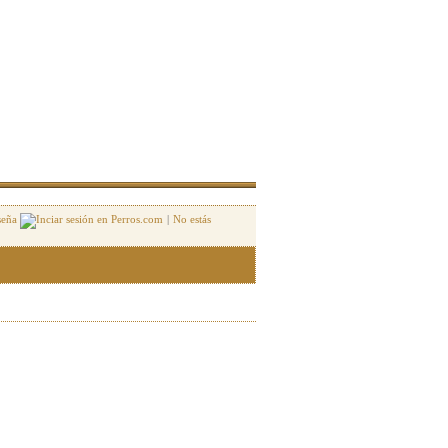
seña
|
No estás