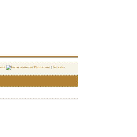
seña
|
No estás