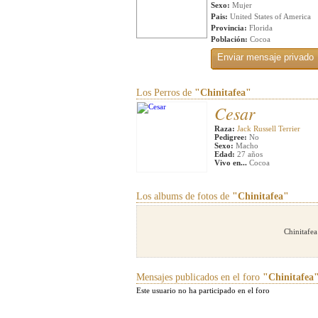
Sexo:
Mujer
Pais:
United States of America
Provincia:
Florida
Población:
Cocoa
Los Perros de
"Chinitafea"
Cesar
Raza:
Jack Russell Terrier
Pedigree:
No
Sexo:
Macho
Edad:
27 años
Vivo en...
Cocoa
Los albums de fotos de
"Chinitafea"
Chinitafea
Mensajes publicados en el foro
"Chinitafea
Este usuario no ha participado en el foro