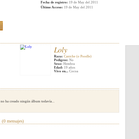
Fecha de registro:
19 de May del 2011
Último Acceso:
19 de May del 2011
Loly
Raza:
Caniche (o Poodle)
Pedigree:
No
Sexo:
Hembra
Edad:
19 años
Vivo en...
Cocoa
 no ha creado ningún álbum todavía...
"
(0 mensajes)