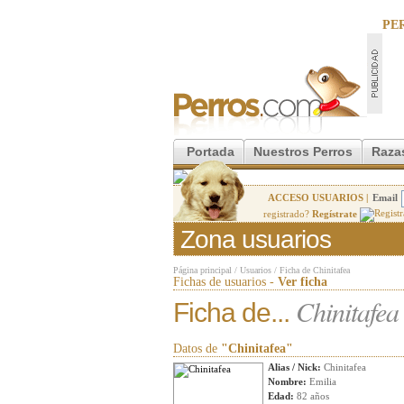
PE
Portada
Nuestros Perros
Raza
ACCESO USUARIOS |
Email
registrado?
Regístrate
Zona usuarios
Página principal
/
Usuarios
/
Ficha de Chinitafea
Fichas de usuarios -
Ver ficha
Chinitafea
Ficha de...
Datos de
"Chinitafea"
Alias / Nick:
Chinitafea
Nombre:
Emilia
Edad:
82 años