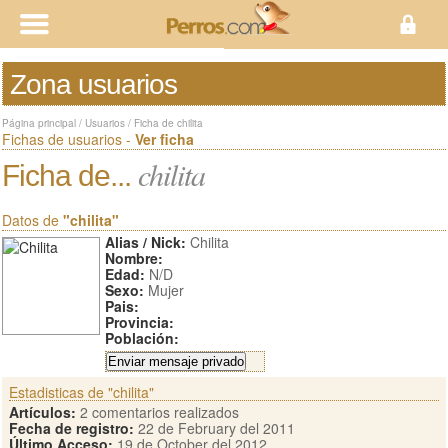
Zona usuarios
Página principal
/
Usuarios
/
Ficha de chilita
Fichas de usuarios -
Ver ficha
chilita
Ficha de...
Datos de
"chilita"
Alias / Nick:
Chilita
Nombre:
Edad:
N/D
Sexo:
Mujer
Pais:
Provincia:
Población:
Estadisticas de "chilita"
Artículos:
2 comentarios realizados
Fecha de registro:
22 de February del 2011
Último Acceso:
19 de October del 2012