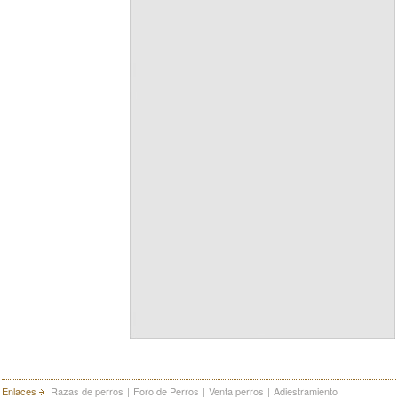
Enlaces
Razas de perros
|
Foro de Perros
|
Venta perros
|
Adiestramiento