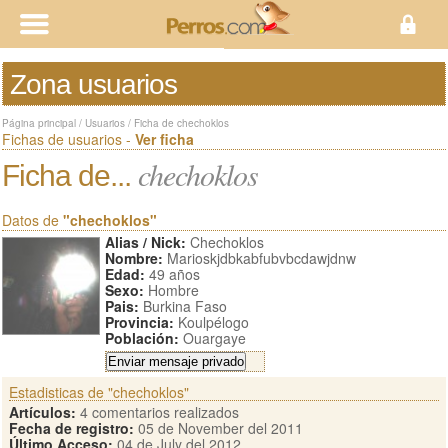
Zona usuarios
Página principal
/
Usuarios
/
Ficha de chechoklos
Fichas de usuarios -
Ver ficha
chechoklos
Ficha de...
Datos de
"chechoklos"
Alias / Nick:
Chechoklos
Nombre:
Marioskjdbkabfubvbcdawjdnw
Edad:
49 años
Sexo:
Hombre
Pais:
Burkina Faso
Provincia:
Koulpélogo
Población:
Ouargaye
Estadisticas de "chechoklos"
Artículos:
4 comentarios realizados
Fecha de registro:
05 de November del 2011
Último Acceso:
04 de July del 2012