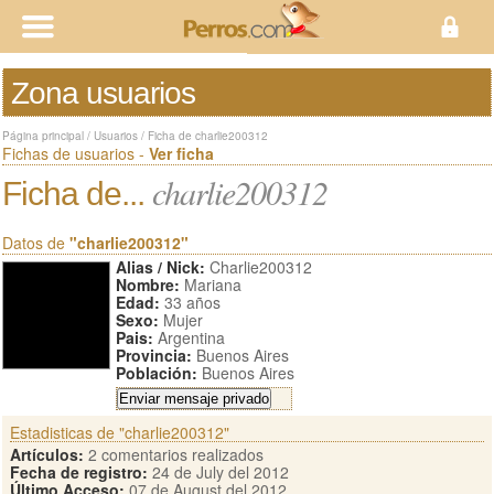
Zona usuarios
Página principal
/
Usuarios
/
Ficha de charlie200312
Fichas de usuarios -
Ver ficha
charlie200312
Ficha de...
Datos de
"charlie200312"
Alias / Nick:
Charlie200312
Nombre:
Mariana
Edad:
33 años
Sexo:
Mujer
Pais:
Argentina
Provincia:
Buenos Aires
Población:
Buenos Aires
Estadisticas de "charlie200312"
Artículos:
2 comentarios realizados
Fecha de registro:
24 de July del 2012
Último Acceso:
07 de August del 2012