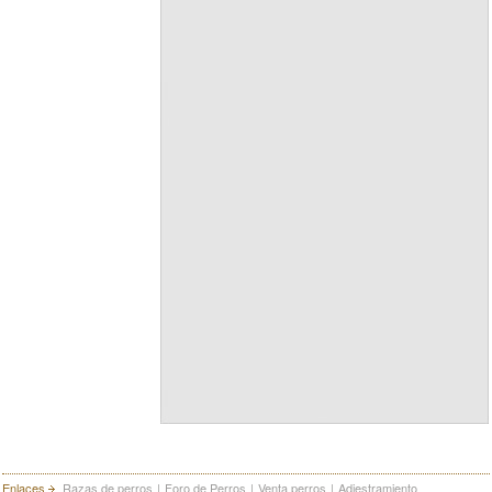
Enlaces
Razas de perros
|
Foro de Perros
|
Venta perros
|
Adiestramiento