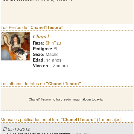
Los Perros de
"Chanel1Tesoro"
Chanel
Raza:
ShihTzu
Pedigree:
Si
Sexo:
Macho
Edad:
14 años
Vivo en...
Zamora
Los albums de fotos de
"Chanel1Tesoro"
Chanel1Tesoro no ha creado ningún álbum todavía...
Mensajes publicados en el foro
"Chanel1Tesoro"
(1 mensajes)
El 25-10-2012
(Shih Tzu)
Ayuda con el corte de pelo de mi Shitzu!!!