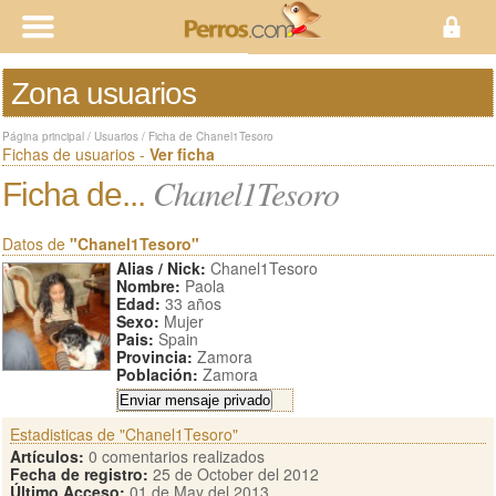
Zona usuarios
Página principal
/
Usuarios
/
Ficha de Chanel1Tesoro
Fichas de usuarios -
Ver ficha
Chanel1Tesoro
Ficha de...
Datos de
"Chanel1Tesoro"
Alias / Nick:
Chanel1Tesoro
Nombre:
Paola
Edad:
33 años
Sexo:
Mujer
Pais:
Spain
Provincia:
Zamora
Población:
Zamora
Estadisticas de "Chanel1Tesoro"
Artículos:
0 comentarios realizados
Fecha de registro:
25 de October del 2012
Último Acceso:
01 de May del 2013