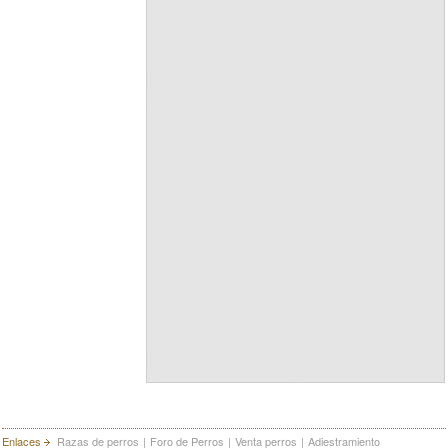
Enlaces
Razas de perros
|
Foro de Perros
|
Venta perros
|
Adiestramiento