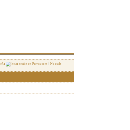
seña
|
No estás