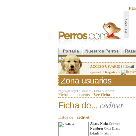
PE
Portada
Nuestros Perros
Raza
ACCESO USUARIOS |
Email
registrado?
Regístrate
Zona usuarios
Página principal
/
Usuarios
/
Ficha de cedivet
Fichas de usuarios -
Ver ficha
cedivet
Ficha de...
Datos de
"cedivet"
Alias / Nick:
Cedivet
Nombre:
Celia Diana
Edad:
57 años