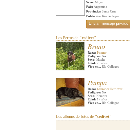
Sexo:
Mujer
Pais:
Argentina
Provincia:
Santa Cruz
Población:
Río Gallegos
Los Perros de
"cedivet"
Bruno
Raza:
Pointer
Pedigree:
No
Sexo:
Macho
Edad:
26 años
Vivo en...
Río Gallegos
Pampa
Raza:
Labrador Retriever
Pedigree:
No
Sexo:
Hembra
Edad:
17 años
Vivo en...
Río Gallegos
Los albums de fotos de
"cedivet"