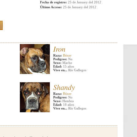
Fecha de registro:
25 de January del 2012
Último Acceso:
25 de January del 2012
Iron
Raza:
Bóxer
Pedigree:
No
Sexo:
Macho
Edad:
15 años
Vivo en...
Río Gallegos
Shandy
Raza:
Bóxer
Pedigree:
No
Sexo:
Hembra
Edad:
18 años
Vivo en...
Río Gallegos