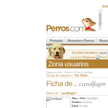
PE
Portada
Nuestros Perros
Raza
ACCESO USUARIOS |
Email
registrado?
Regístrate
Zona usuarios
Página principal
/
Usuarios
/
Ficha de carolfagre
Fichas de usuarios -
Ver ficha
carolfagre
Ficha de...
Datos de
"carolfagre"
Alias / Nick:
Carolfagre
Nombre:
Lorenzo
Edad:
41 años