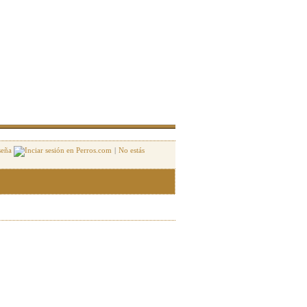
seña
|
No estás