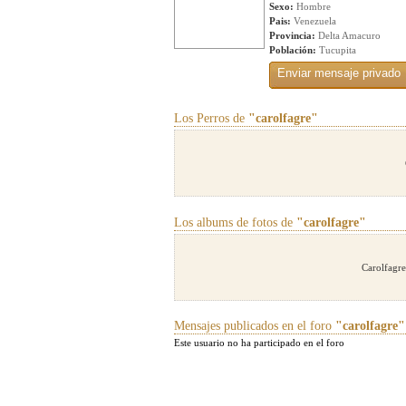
Sexo:
Hombre
Pais:
Venezuela
Provincia:
Delta Amacuro
Población:
Tucupita
Los Perros de
"carolfagre"
Los albums de fotos de
"carolfagre"
Carolfagre
Mensajes publicados en el foro
"carolfagre"
Este usuario no ha participado en el foro