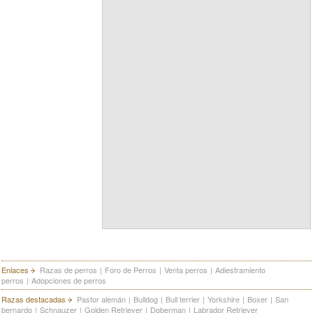
Enlaces
Razas de perros
|
Foro de Perros
|
Venta perros
|
Adiestramiento
perros
|
Adopciones de perros
Razas destacadas
Pastor alemán
|
Bulldog
|
Bull terrier
|
Yorkshire
|
Boxer
|
San
bernardo
|
Schnauzer
|
Golden Retriever
|
Doberman
|
Labrador Retriever