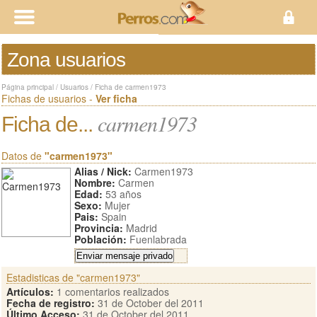
Zona usuarios
Página principal
/
Usuarios
/
Ficha de carmen1973
Fichas de usuarios -
Ver ficha
carmen1973
Ficha de...
Datos de
"carmen1973"
Alias / Nick:
Carmen1973
Nombre:
Carmen
Edad:
53 años
Sexo:
Mujer
Pais:
Spain
Provincia:
Madrid
Población:
Fuenlabrada
Estadisticas de "carmen1973"
Artículos:
1 comentarios realizados
Fecha de registro:
31 de October del 2011
Último Acceso:
31 de October del 2011