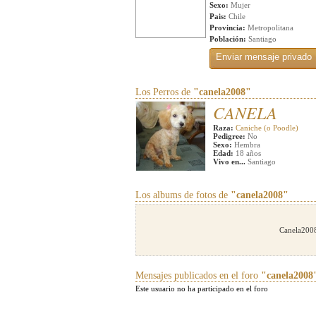
Sexo:
Mujer
Pais:
Chile
Provincia:
Metropolitana
Población:
Santiago
Los Perros de
"canela2008"
CANELA
Raza:
Caniche (o Poodle)
Pedigree:
No
Sexo:
Hembra
Edad:
18 años
Vivo en...
Santiago
Los albums de fotos de
"canela2008"
Canela2008
Mensajes publicados en el foro
"canela2008
Este usuario no ha participado en el foro