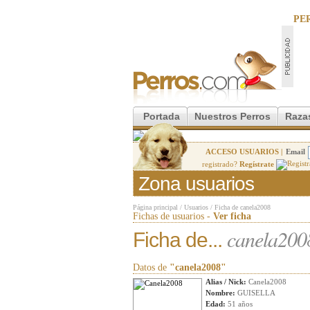
PE
Portada
Nuestros Perros
Raza
ACCESO USUARIOS |
Email
registrado?
Regístrate
Zona usuarios
Página principal
/
Usuarios
/
Ficha de canela2008
Fichas de usuarios -
Ver ficha
canela200
Ficha de...
Datos de
"canela2008"
Alias / Nick:
Canela2008
Nombre:
GUISELLA
Edad:
51 años