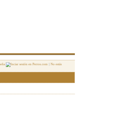
seña
|
No estás