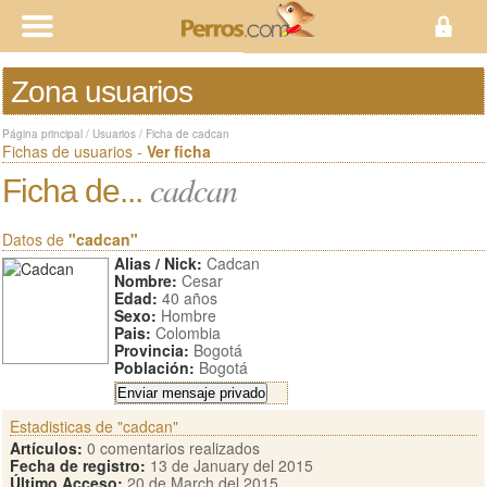
Zona usuarios
Página principal
/
Usuarios
/
Ficha de cadcan
Fichas de usuarios -
Ver ficha
cadcan
Ficha de...
Datos de
"cadcan"
Alias / Nick:
Cadcan
Nombre:
Cesar
Edad:
40 años
Sexo:
Hombre
Pais:
Colombia
Provincia:
Bogotá
Población:
Bogotá
Estadisticas de "cadcan"
Artículos:
0 comentarios realizados
Fecha de registro:
13 de January del 2015
Último Acceso:
20 de March del 2015