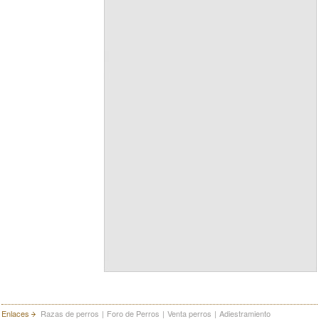
Enlaces
Razas de perros
|
Foro de Perros
|
Venta perros
|
Adiestramiento