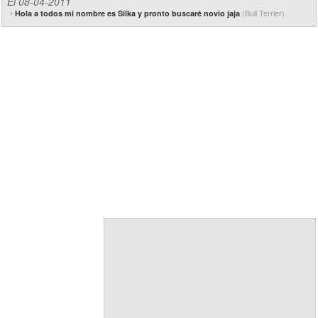
El 08-04-2011
(Bull Terrier)
Hola a todos mi nombre es Silka y pronto buscaré novio jaja