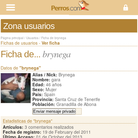
Zona usuarios
Página principal
/
Usuarios
/
Ficha de brynega
Fichas de usuarios -
Ver ficha
brynega
Ficha de...
Datos de
"brynega"
Alias / Nick:
Brynega
Nombre:
gara
Edad:
46 años
Sexo:
Mujer
Pais:
Spain
Provincia:
Santa Cruz de Tenerife
Población:
Granadilla de Abona
Estadisticas de "brynega"
Artículos:
3 comentarios realizados
Fecha de registro:
19 de February del 2011
Último Acceso:
01 de October del 2013