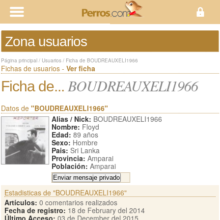
Zona usuarios
Página principal
/
Usuarios
/
Ficha de BOUDREAUXELI1966
Fichas de usuarios -
Ver ficha
BOUDREAUXELI1966
Ficha de...
Datos de
"BOUDREAUXELI1966"
Alias / Nick:
BOUDREAUXELI1966
Nombre:
Floyd
Edad:
89 años
Sexo:
Hombre
Pais:
Sri Lanka
Provincia:
Amparai
Población:
Amparai
Estadisticas de "BOUDREAUXELI1966"
Artículos:
0 comentarios realizados
Fecha de registro:
18 de February del 2014
Último Acceso:
03 de December del 2015