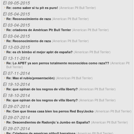
El 09-05-2015
(American Pit Bull Terrier)
Re: como saber si tu pit es puro!
El 05-04-2015
(American Pit Bull Terrier)
Re: Reconocimiento de raza
El 03-04-2015
(American Pit Bull Terrier)
Re: criadores de Américan Pit Bull Terrier
El 03-04-2015
(American Pit Bull Terrier)
Re: Reconocimiento de raza
El 13-03-2015
(American Pit Bull Terrier)
Re: es ch bimbo el mejor apbt de españa?
El 13-11-2014
(American Pit
Re: Lo APBT ya son perros totalmente reconocidos como raza??
Bull Terrier)
El 07-11-2014
(American Pit Bull Terrier)
Re: Max el rubio(presentación)
El 19-10-2014
(American Pit Bull Terrier)
Re: que opinan de los negros de villa liberty?
El 18-10-2014
(American Pit Bull Terrier)
Re: que opinan de los negros de villa liberty?
El 29-07-2014
(American Pit Bull Terrier)
Re: Con que líneas casa bien los perros Red Boy/Jocko
El 29-07-2014
(American Pit Bull Terrier)
Re: Descendientes de Radonjic´s Jumbo en España?
El 29-07-2014
(American Pit Bull Terrier)
Re: Criaderos de american pitbull barcelona