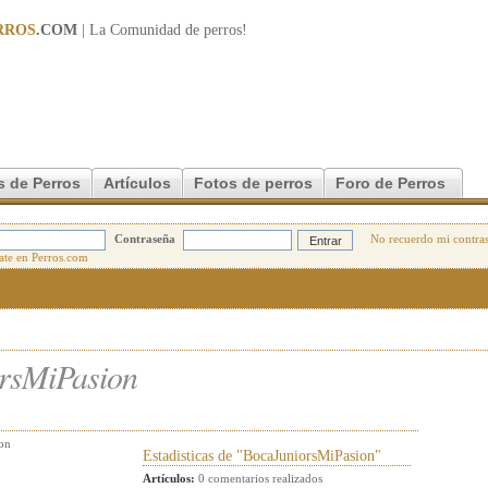
RROS
.COM
| La Comunidad de
perros
!
s de Perros
Artículos
Fotos de perros
Foro de Perros
Contraseña
No recuerdo mi contra
rsMiPasion
on
Estadisticas de "BocaJuniorsMiPasion"
Artículos:
0 comentarios realizados