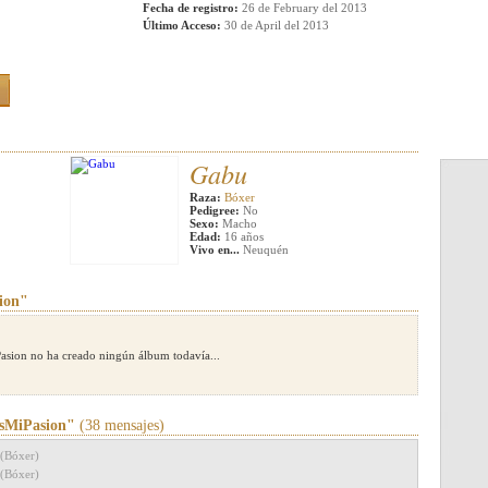
Fecha de registro:
26 de February del 2013
Último Acceso:
30 de April del 2013
Gabu
Raza:
Bóxer
Pedigree:
No
Sexo:
Macho
Edad:
16 años
Vivo en...
Neuquén
ion"
sion no ha creado ningún álbum todavía...
sMiPasion"
(38 mensajes)
(Bóxer)
(Bóxer)