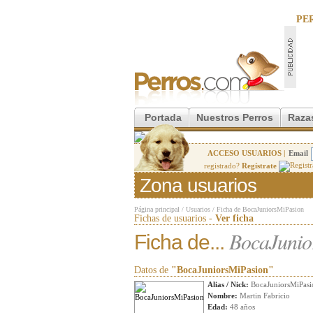
PE
Portada
Nuestros Perros
Raza
ACCESO USUARIOS |
Email
registrado?
Regístrate
Zona usuarios
Página principal
/
Usuarios
/
Ficha de BocaJuniorsMiPasion
Fichas de usuarios -
Ver ficha
BocaJunio
Ficha de...
Datos de
"BocaJuniorsMiPasion"
Alias / Nick:
BocaJuniorsMiPasi
Nombre:
Martin Fabricio
Edad:
48 años