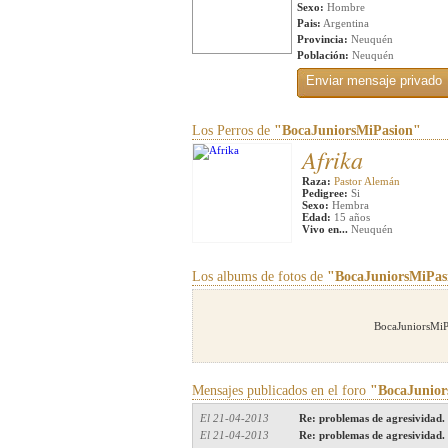
Sexo:
Hombre
Pais:
Argentina
Provincia:
Neuquén
Población:
Neuquén
Los Perros de
"BocaJuniorsMiPasion"
Afrika
Raza:
Pastor Alemán
Pedigree:
Si
Sexo:
Hembra
Edad:
15 años
Vivo en...
Neuquén
Los albums de fotos de
"BocaJuniorsMiPas
BocaJuniorsMiPa
Mensajes publicados en el foro
"BocaJunior
El 21-04-2013
Re: problemas de agresividad.
El 21-04-2013
Re: problemas de agresividad.