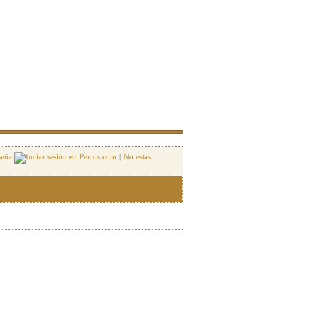
seña
|
No estás