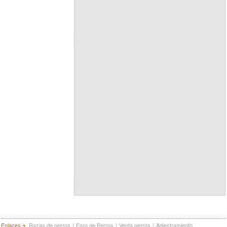
Enlaces
Razas de perros
|
Foro de Perros
|
Venta perros
|
Adiestramiento