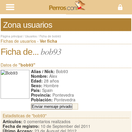
Zona usuarios
Página principal
/
Usuarios
/
Ficha de bob93
Fichas de usuarios -
Ver ficha
bob93
Ficha de...
Datos de
"bob93"
Alias / Nick:
Bob93
Nombre:
Alex
Edad:
28 años
Sexo:
Hombre
Pais:
Spain
Provincia:
Pontevedra
Población:
Pontevedra
Estadisticas de "bob93"
Artículos:
0 comentarios realizados
Fecha de registro:
10 de September del 2011
Último Acceso:
23 de August del 2012