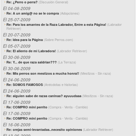
(Discusión General)
Re: ¿Perro o perra?
El 04-08-2009
(Adopciones)
Re: A un amig@ no se le compra
El 25-07-2009
(Labrador
Re: Para los amantes de la Raza Labrador, Entre a esta Página!
Retriever)
El 20-07-2009
(Sobre Perros.com)
Re: Idea para la Página
El 05-07-2009
(Labrador Retriever)
Re: El aliento de mi Labradora!
El 30-06-2009
(La Terraza)
Re: Y... de que raza saldrian???
El 30-06-2009
(Mestizos - Sin raza)
Re: Mis perros son mestizos a mucha honra!!
El 24-06-2009
(Anécdotas e historias)
Re: SOMOS FAMOSOS
El 24-06-2009
(Mestizos - Sin raza)
Re: alguien sabe de razas caninas? ayuuudaaa
El 17-06-2009
(Compra - Venta - Cambio)
Re: COMPRO mini perrito
El 17-06-2009
(Compra - Venta - Cambio)
Re: COMPRO mini perrito
El 16-06-2009
(Labrador Retriever)
Re: orejas semi-levantadas..necesito opiniones
El 13-06-2009