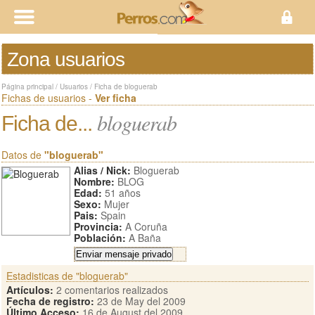
Zona usuarios
Página principal
/
Usuarios
/
Ficha de bloguerab
Fichas de usuarios -
Ver ficha
bloguerab
Ficha de...
Datos de
"bloguerab"
Alias / Nick:
Bloguerab
Nombre:
BLOG
Edad:
51 años
Sexo:
Mujer
Pais:
Spain
Provincia:
A Coruña
Población:
A Baña
Estadisticas de "bloguerab"
Artículos:
2 comentarios realizados
Fecha de registro:
23 de May del 2009
Último Acceso:
16 de August del 2009