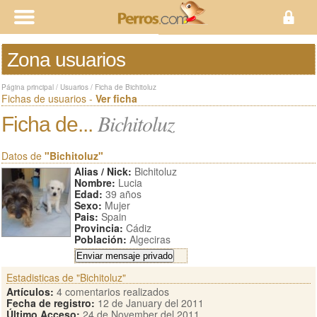
Zona usuarios
Página principal
/
Usuarios
/
Ficha de Bichitoluz
Fichas de usuarios -
Ver ficha
Bichitoluz
Ficha de...
Datos de
"Bichitoluz"
Alias / Nick:
Bichitoluz
Nombre:
Lucia
Edad:
39 años
Sexo:
Mujer
Pais:
Spain
Provincia:
Cádiz
Población:
Algeciras
Estadisticas de "Bichitoluz"
Artículos:
4 comentarios realizados
Fecha de registro:
12 de January del 2011
Último Acceso:
24 de November del 2011