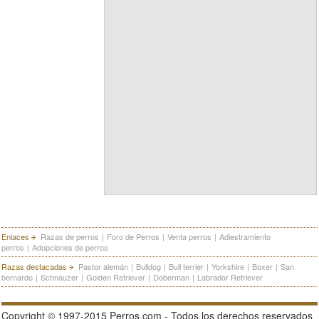
Enlaces
Razas de perros
|
Foro de Perros
|
Venta perros
|
Adiestramiento
perros
|
Adopciones de perros
Razas destacadas
Pastor alemán
|
Bulldog
|
Bull terrier
|
Yorkshire
|
Boxer
|
San
bernardo
|
Schnauzer
|
Golden Retriever
|
Doberman
|
Labrador Retriever
Copyright © 1997-2015 Perros.com - Todos los derechos reservados