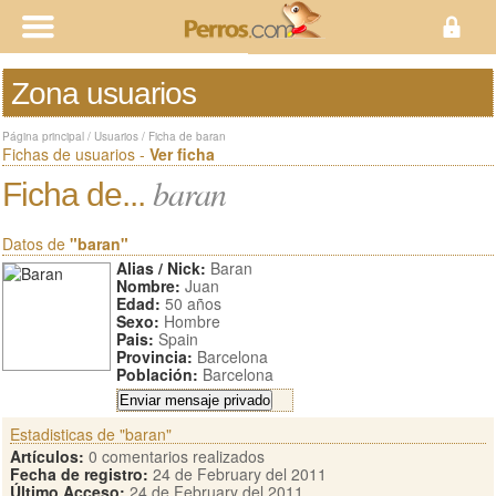
Zona usuarios
Página principal
/
Usuarios
/
Ficha de baran
Fichas de usuarios -
Ver ficha
baran
Ficha de...
Datos de
"baran"
Alias / Nick:
Baran
Nombre:
Juan
Edad:
50 años
Sexo:
Hombre
Pais:
Spain
Provincia:
Barcelona
Población:
Barcelona
Estadisticas de "baran"
Artículos:
0 comentarios realizados
Fecha de registro:
24 de February del 2011
Último Acceso:
24 de February del 2011