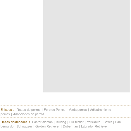
Enlaces
Razas de perros
|
Foro de Perros
|
Venta perros
|
Adiestramiento
perros
|
Adopciones de perros
Razas destacadas
Pastor alemán
|
Bulldog
|
Bull terrier
|
Yorkshire
|
Boxer
|
San
bernardo
|
Schnauzer
|
Golden Retriever
|
Doberman
|
Labrador Retriever