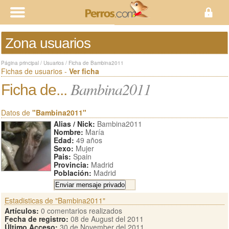
Zona usuarios
Página principal
/
Usuarios
/
Ficha de Bambina2011
Fichas de usuarios -
Ver ficha
Bambina2011
Ficha de...
Datos de
"Bambina2011"
Alias / Nick:
Bambina2011
Nombre:
María
Edad:
49 años
Sexo:
Mujer
Pais:
Spain
Provincia:
Madrid
Población:
Madrid
Estadisticas de "Bambina2011"
Artículos:
0 comentarios realizados
Fecha de registro:
08 de August del 2011
Último Acceso:
30 de November del 2011