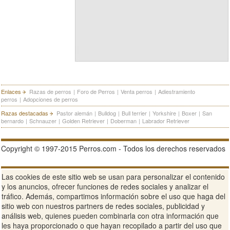
Enlaces
Razas de perros
|
Foro de Perros
|
Venta perros
|
Adiestramiento
perros
|
Adopciones de perros
Razas destacadas
Pastor alemán
|
Bulldog
|
Bull terrier
|
Yorkshire
|
Boxer
|
San
bernardo
|
Schnauzer
|
Golden Retriever
|
Doberman
|
Labrador Retriever
Copyright © 1997-2015 Perros.com - Todos los derechos reservados
Publicidad en Perros.com
|
Contacte
|
Aviso Legal
|
Política de
Las cookies de este sitio web se usan para personalizar el contenido
privacidad
|
Condiciones de uso
y los anuncios, ofrecer funciones de redes sociales y analizar el
tráfico. Además, compartimos información sobre el uso que haga del
Ver sitio web completo
sitio web con nuestros partners de redes sociales, publicidad y
análisis web, quienes pueden combinarla con otra información que
les haya proporcionado o que hayan recopilado a partir del uso que