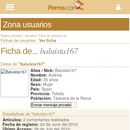
Zona usuarios
Página principal
/
Usuarios
/
Ficha de baluista167
Fichas de usuarios -
Ver ficha
baluista167
Ficha de...
Datos de
"baluista167"
Alias / Nick:
Baluista167
Nombre:
Andrea
Edad:
35 años
Sexo:
Mujer
Pais:
Spain
Provincia:
Toledo
Población:
Talavera de la Reina
Estadisticas de "baluista167"
Artículos:
2 comentarios realizados
Fecha de registro:
24 de June del 2010
Último Acceso:
28 de July del 2010