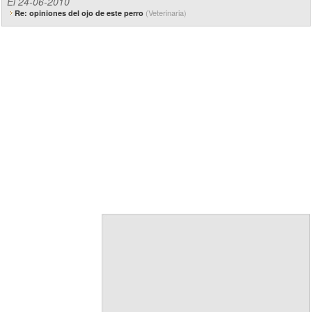
El 24-06-2010
(Veterinaria)
Re: opiniones del ojo de este perro