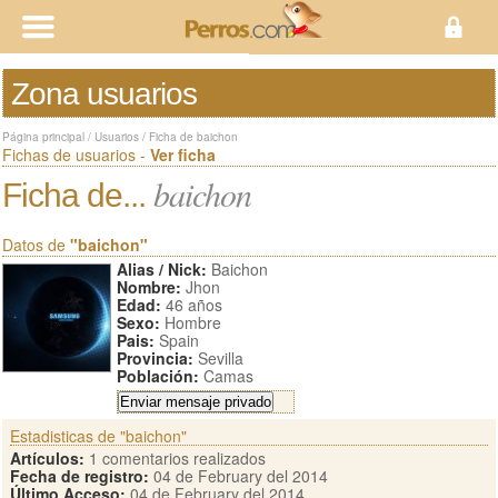
Zona usuarios
Página principal
/
Usuarios
/
Ficha de baichon
Fichas de usuarios -
Ver ficha
baichon
Ficha de...
Datos de
"baichon"
Alias / Nick:
Baichon
Nombre:
Jhon
Edad:
46 años
Sexo:
Hombre
Pais:
Spain
Provincia:
Sevilla
Población:
Camas
Estadisticas de "baichon"
Artículos:
1 comentarios realizados
Fecha de registro:
04 de February del 2014
Último Acceso:
04 de February del 2014