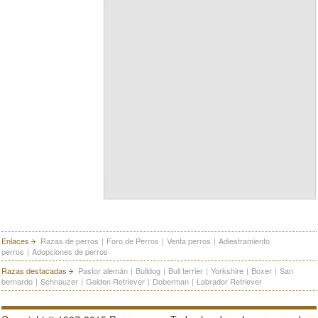
Enlaces
Razas de perros
|
Foro de Perros
|
Venta perros
|
Adiestramiento
perros
|
Adopciones de perros
Razas destacadas
Pastor alemán
|
Bulldog
|
Bull terrier
|
Yorkshire
|
Boxer
|
San
bernardo
|
Schnauzer
|
Golden Retriever
|
Doberman
|
Labrador Retriever