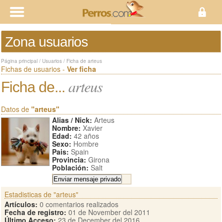
Zona usuarios
Página principal
/
Usuarios
/
Ficha de arteus
Fichas de usuarios -
Ver ficha
arteus
Ficha de...
Datos de
"arteus"
Alias / Nick:
Arteus
Nombre:
Xavier
Edad:
42 años
Sexo:
Hombre
Pais:
Spain
Provincia:
Girona
Población:
Salt
Estadisticas de "arteus"
Artículos:
0 comentarios realizados
Fecha de registro:
01 de November del 2011
Último Acceso:
23 de December del 2016