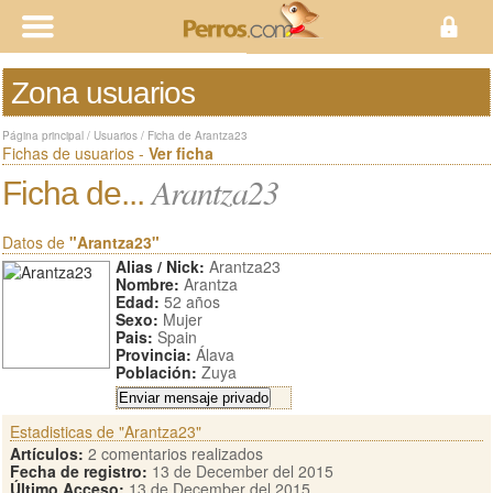
Zona usuarios
Página principal
/
Usuarios
/
Ficha de Arantza23
Fichas de usuarios -
Ver ficha
Arantza23
Ficha de...
Datos de
"Arantza23"
Alias / Nick:
Arantza23
Nombre:
Arantza
Edad:
52 años
Sexo:
Mujer
Pais:
Spain
Provincia:
Álava
Población:
Zuya
Estadisticas de "Arantza23"
Artículos:
2 comentarios realizados
Fecha de registro:
13 de December del 2015
Último Acceso:
13 de December del 2015