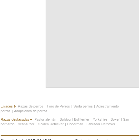
Enlaces
Razas de perros
|
Foro de Perros
|
Venta perros
|
Adiestramiento
perros
|
Adopciones de perros
Razas destacadas
Pastor alemán
|
Bulldog
|
Bull terrier
|
Yorkshire
|
Boxer
|
San
bernardo
|
Schnauzer
|
Golden Retriever
|
Doberman
|
Labrador Retriever