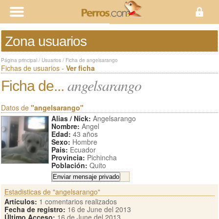
Zona usuarios
Página principal
/
Usuarios
/
Ficha de angelsarango
Fichas de usuarios -
Ver ficha
angelsarango
Ficha de...
Datos de
"angelsarango"
Alias / Nick:
Angelsarango
Nombre:
Angel
Edad:
43 años
Sexo:
Hombre
Pais:
Ecuador
Provincia:
Pichincha
Población:
Quito
Estadisticas de "angelsarango"
Artículos:
1 comentarios realizados
Fecha de registro:
16 de June del 2013
Último Acceso:
16 de June del 2013