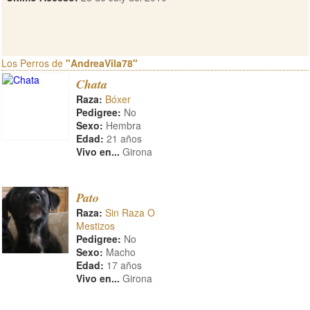
Los Perros de
"AndreaVila78"
Chata
Raza:
Bóxer
Pedigree:
No
Sexo:
Hembra
Edad:
21 años
Vivo en...
Girona
Pato
Raza:
Sin Raza O
Mestizos
Pedigree:
No
Sexo:
Macho
Edad:
17 años
Vivo en...
Girona