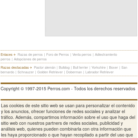
Enlaces
Razas de perros
|
Foro de Perros
|
Venta perros
|
Adiestramiento
perros
|
Adopciones de perros
Razas destacadas
Pastor alemán
|
Bulldog
|
Bull terrier
|
Yorkshire
|
Boxer
|
San
bernardo
|
Schnauzer
|
Golden Retriever
|
Doberman
|
Labrador Retriever
Copyright © 1997-2015 Perros.com - Todos los derechos reservados
Publicidad en Perros.com
|
Contacte
|
Aviso Legal
|
Política de
Las cookies de este sitio web se usan para personalizar el contenido
privacidad
|
Condiciones de uso
y los anuncios, ofrecer funciones de redes sociales y analizar el
tráfico. Además, compartimos información sobre el uso que haga del
Ver sitio web completo
sitio web con nuestros partners de redes sociales, publicidad y
análisis web, quienes pueden combinarla con otra información que
les haya proporcionado o que hayan recopilado a partir del uso que