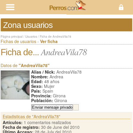
Zona usuarios
Página principal
/
Usuarios
/
Ficha de AndreaVila78
Fichas de usuarios -
Ver ficha
AndreaVila78
Ficha de...
Datos de
"AndreaVila78"
Alias / Nick:
AndreaVila78
Nombre:
Andrea
Edad:
48 años
Sexo:
Mujer
Pais:
Spain
Provincia:
Girona
Población:
Girona
Estadisticas de "AndreaVila78"
Artículos:
1 comentarios realizados
Fecha de registro:
30 de June del 2010
Último Acceso:
28 de July del 2010