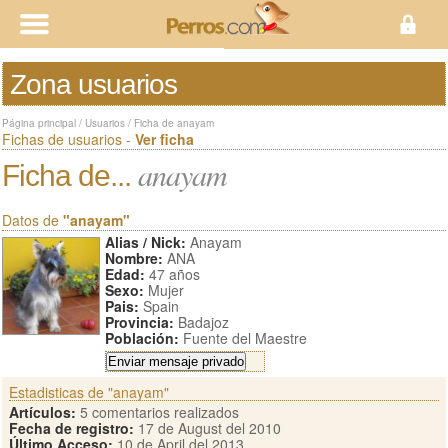
Zona usuarios
Página principal
/
Usuarios
/
Ficha de anayam
Fichas de usuarios -
Ver ficha
anayam
Ficha de...
Datos de
"anayam"
Alias / Nick:
Anayam
Nombre:
ANA
Edad:
47 años
Sexo:
Mujer
Pais:
Spain
Provincia:
Badajoz
Población:
Fuente del Maestre
Estadisticas de "anayam"
Artículos:
5 comentarios realizados
Fecha de registro:
17 de August del 2010
Último Acceso:
10 de April del 2013