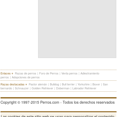
Enlaces
Razas de perros
|
Foro de Perros
|
Venta perros
|
Adiestramiento
perros
|
Adopciones de perros
Razas destacadas
Pastor alemán
|
Bulldog
|
Bull terrier
|
Yorkshire
|
Boxer
|
San
bernardo
|
Schnauzer
|
Golden Retriever
|
Doberman
|
Labrador Retriever
Copyright © 1997-2015 Perros.com - Todos los derechos reservados
Publicidad en Perros.com
|
Contacte
|
Aviso Legal
|
Política de
Las cookies de este sitio web se usan para personalizar el contenido