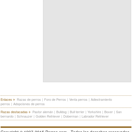
Enlaces
Razas de perros
|
Foro de Perros
|
Venta perros
|
Adiestramiento
perros
|
Adopciones de perros
Razas destacadas
Pastor alemán
|
Bulldog
|
Bull terrier
|
Yorkshire
|
Boxer
|
San
bernardo
|
Schnauzer
|
Golden Retriever
|
Doberman
|
Labrador Retriever