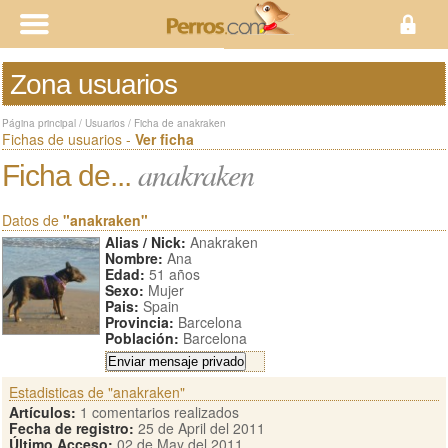
Zona usuarios
Página principal
/
Usuarios
/
Ficha de anakraken
Fichas de usuarios -
Ver ficha
anakraken
Ficha de...
Datos de
"anakraken"
Alias / Nick:
Anakraken
Nombre:
Ana
Edad:
51 años
Sexo:
Mujer
Pais:
Spain
Provincia:
Barcelona
Población:
Barcelona
Estadisticas de "anakraken"
Artículos:
1 comentarios realizados
Fecha de registro:
25 de April del 2011
Último Acceso:
02 de May del 2011