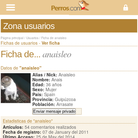
Zona usuarios
Página principal
/
Usuarios
/
Ficha de anaisleo
Fichas de usuarios -
Ver ficha
anaisleo
Ficha de...
Datos de
"anaisleo"
Alias / Nick:
Anaisleo
Nombre:
Anais
Edad:
36 años
Sexo:
Mujer
Pais:
Spain
Provincia:
Guipúzcoa
Población:
Arrasate
Estadisticas de "anaisleo"
Artículos:
54 comentarios realizados
Fecha de registro:
07 de January del 2011
Último Acceso:
25 de May del 2014