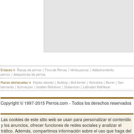
Enlaces
Razas de perros
|
Foro de Perros
|
Venta perros
|
Adiestramiento
perros
|
Adopciones de perros
Razas destacadas
Pastor alemán
|
Bulldog
|
Bull terrier
|
Yorkshire
|
Boxer
|
San
bernardo
|
Schnauzer
|
Golden Retriever
|
Doberman
|
Labrador Retriever
Copyright © 1997-2015 Perros.com - Todos los derechos reservados
Publicidad en Perros.com
|
Contacte
|
Aviso Legal
|
Política de
Las cookies de este sitio web se usan para personalizar el contenido
privacidad
|
Condiciones de uso
y los anuncios, ofrecer funciones de redes sociales y analizar el
tráfico. Además, compartimos información sobre el uso que haga del