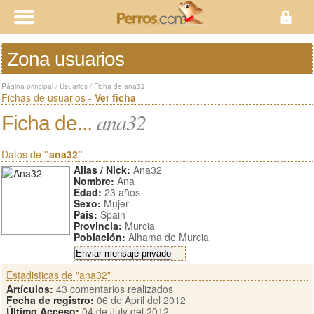
Zona usuarios
Página principal
/
Usuarios
/
Ficha de ana32
Fichas de usuarios -
Ver ficha
ana32
Ficha de...
Datos de
"ana32"
Alias / Nick:
Ana32
Nombre:
Ana
Edad:
23 años
Sexo:
Mujer
Pais:
Spain
Provincia:
Murcia
Población:
Alhama de Murcia
Estadisticas de "ana32"
Artículos:
43 comentarios realizados
Fecha de registro:
06 de April del 2012
Último Acceso:
04 de July del 2012