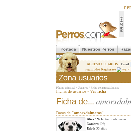
PE
Portada
Nuestros Perros
Raza
ACCESO USUARIOS |
Email
registrado?
Regístrate
Zona usuarios
Página principal
/
Usuarios
/
Ficha de amorxdalmatas
Fichas de usuarios -
Ver ficha
amorxdal
Ficha de...
Datos de
"amorxdalmatas"
Alias / Nick:
Amorxdalmatas
Nombre:
Dfg
Edad:
35 años