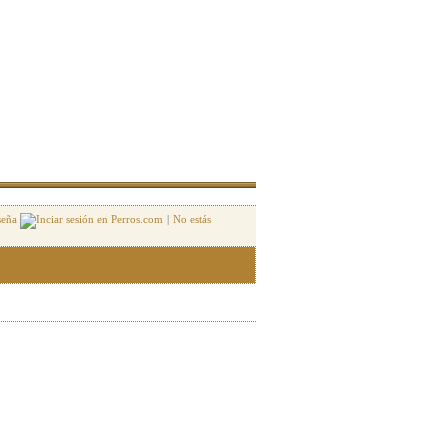
seña
|
No estás