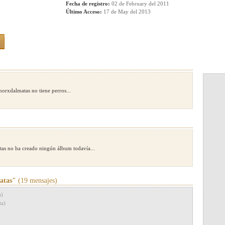
Fecha de registro:
02 de February del 2011
Último Acceso:
17 de May del 2013
orxdalmatas no tiene perros...
s no ha creado ningún álbum todavía...
atas"
(19 mensajes)
a)
ta)