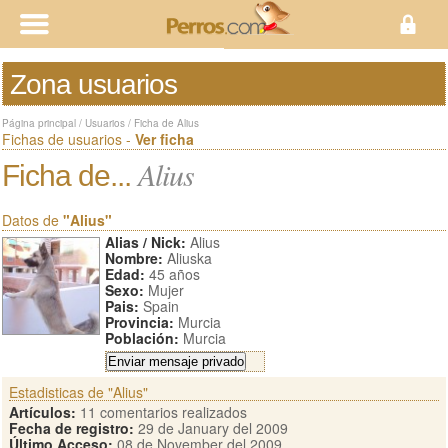
Zona usuarios
Página principal
/
Usuarios
/
Ficha de Alius
Fichas de usuarios -
Ver ficha
Alius
Ficha de...
Datos de
"Alius"
Alias / Nick:
Alius
Nombre:
Aliuska
Edad:
45 años
Sexo:
Mujer
Pais:
Spain
Provincia:
Murcia
Población:
Murcia
Estadisticas de "Alius"
Artículos:
11 comentarios realizados
Fecha de registro:
29 de January del 2009
Último Acceso:
08 de November del 2009