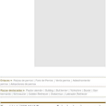
Enlaces
Razas de perros
|
Foro de Perros
|
Venta perros
|
Adiestramiento
perros
|
Adopciones de perros
Razas destacadas
Pastor alemán
|
Bulldog
|
Bull terrier
|
Yorkshire
|
Boxer
|
San
bernardo
|
Schnauzer
|
Golden Retriever
|
Doberman
|
Labrador Retriever