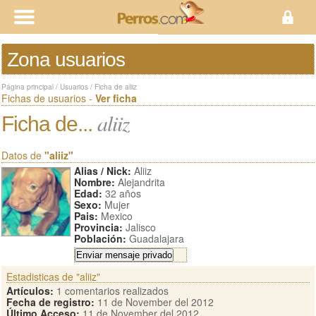
Zona usuarios
Página principal
/
Usuarios
/
Ficha de aliiz
Fichas de usuarios -
Ver ficha
aliiz
Ficha de...
Datos de
"aliiz"
Alias / Nick:
Aliiz
Nombre:
Alejandrita
Edad:
32 años
Sexo:
Mujer
Pais:
Mexico
Provincia:
Jalisco
Población:
Guadalajara
Estadisticas de "aliiz"
Artículos:
1 comentarios realizados
Fecha de registro:
11 de November del 2012
Último Acceso:
11 de November del 2012